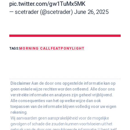
pic.twitter.com/gw1TuMx5MK
— scetrader (@scetrader)
June 26, 2025
TAGS:
MORNING CALL
FEAT
PONY
LIGHT
Disclaimer
Aan de door ons opgestelde informatie kan op
geen enkele wijze rechten worden ontleend. Alle door ons
verstrekte informatie en analyses zijn geheel vrijblijvend.
Alle consequenties van het op welke wijze dan ook
toepassen van de informatie blijven volledig voor uw eigen
rekening.
Wij aanvaarden geen aansprakelijkheid voor de mogelijke
gevolgen of schade die zouden kunnen voortvloeien uit het
gebruik van de door ons gepubliceerde informatie. U bent zelf