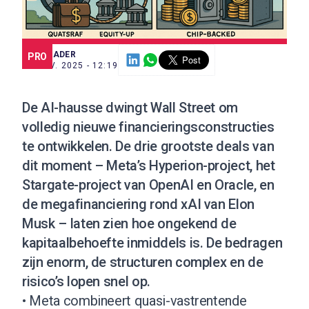
SCE TRADER
PRO
17 NOV. 2025 - 12:19
De AI-hausse dwingt Wall Street om
volledig nieuwe financieringsconstructies
te ontwikkelen. De drie grootste deals van
dit moment – Meta’s Hyperion-project, het
Stargate-project van OpenAI en Oracle, en
de megafinanciering rond xAI van Elon
Musk – laten zien hoe ongekend de
kapitaalbehoefte inmiddels is. De bedragen
zijn enorm, de structuren complex en de
risico’s lopen snel op.
• Meta combineert quasi-vastrentende