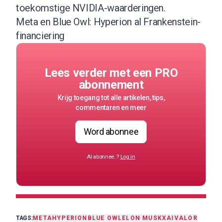
toekomstige NVIDIA-waarderingen.
Meta en Blue Owl: Hyperion al Frankenstein-
financiering
Lees verder met een PRO
abonnement
Krijg toegang tot alle artikelen, tips,
commentaren en meer
Word abonnee
Al abonnee..?
Log in
TAGS:
META
HYPERION
BLUE OWL
ELON MUSK
XAI
VALOR