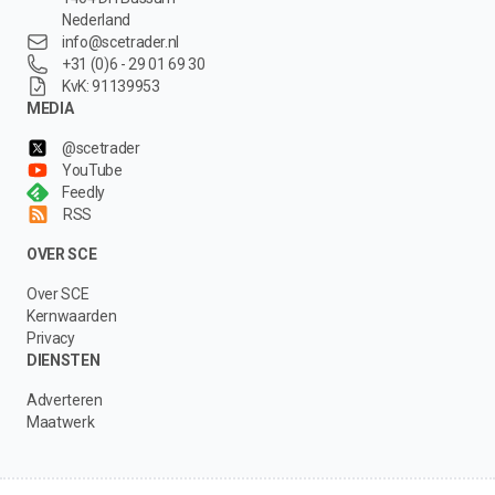
Nederland
info@scetrader.nl
+31 (0)6 - 29 01 69 30
KvK: 91139953
MEDIA
@scetrader
YouTube
Feedly
RSS
OVER SCE
Over SCE
Kernwaarden
Privacy
DIENSTEN
Adverteren
Maatwerk