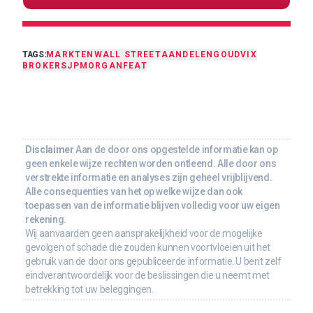
TAGS:
MARKTEN
WALL STREET
AANDELEN
GOUD
VIX
BROKERS
JPMORGAN
FEAT
Disclaimer
Aan de door ons opgestelde informatie kan op
geen enkele wijze rechten worden ontleend. Alle door ons
verstrekte informatie en analyses zijn geheel vrijblijvend.
Alle consequenties van het op welke wijze dan ook
toepassen van de informatie blijven volledig voor uw eigen
rekening.
Wij aanvaarden geen aansprakelijkheid voor de mogelijke
gevolgen of schade die zouden kunnen voortvloeien uit het
gebruik van de door ons gepubliceerde informatie. U bent zelf
eindverantwoordelijk voor de beslissingen die u neemt met
betrekking tot uw beleggingen.