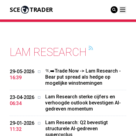
SCE
TRADER
LAM RESEARCH
🏃‍➡️Trade Now -> Lam Research -
29-05-2026
Bear put spread als hedge op
16:39
mogelijke winstnemingen
Lam Research sterke cijfers en
23-04-2026
verhoogde outlook bevestigen AI-
06:34
gedreven momentum
Lam Research: Q2 bevestigt
29-01-2026
structurele AI-gedreven
11:32
supercyclus