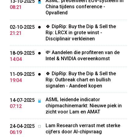
ASML: presenteert EUV-systeem in
13-10-2025
China tijdens conference -
08:21
Opvallend
🍀 DipRip: Buy the Dip & Sell the
02-10-2025
Rip: LRCX in grote winst -
21:21
Disciplinair verkleinen
💸 Aandelen die profiteren van de
18-09-2025
Intel & NVIDIA overeenkomst
14:04
🍀 DipRip: Buy the Dip & Sell the
11-09-2025
Rip: Outbreak chart en bullish
19:04
signalen - Aandeel kopen
ASML leidende indicator
14-07-2025
chipmachinemarkt: Nieuwe piek in
07:12
zicht voor Lam en AMAT
Lam Research verrast met sterke
24-04-2025
cijfers door AI-chipvraag
06:19