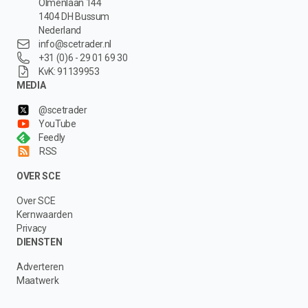
Olmenlaan 144
1404 DH Bussum
Nederland
info@scetrader.nl
+31 (0)6 - 29 01 69 30
KvK: 91139953
MEDIA
@scetrader
YouTube
Feedly
RSS
OVER SCE
Over SCE
Kernwaarden
Privacy
DIENSTEN
Adverteren
Maatwerk