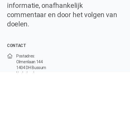
informatie, onafhankelijk
commentaar en door het volgen van
doelen.
CONTACT
Postadres:
Olmenlaan 144
1404 DH Bussum
Nederland
info@scetrader.nl
+31 (0)6 - 29 01 69 30
KvK: 91139953
MEDIA
@scetrader
YouTube
Feedly
RSS