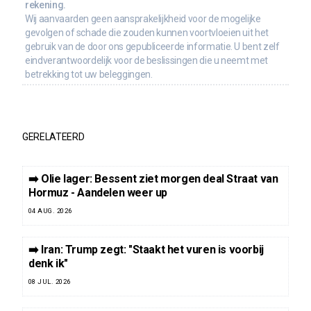
rekening.
Wij aanvaarden geen aansprakelijkheid voor de mogelijke
gevolgen of schade die zouden kunnen voortvloeien uit het
gebruik van de door ons gepubliceerde informatie. U bent zelf
eindverantwoordelijk voor de beslissingen die u neemt met
betrekking tot uw beleggingen.
GERELATEERD
➡️ Olie lager: Bessent ziet morgen deal Straat van
Hormuz - Aandelen weer up
04 AUG. 2026
➡️ Iran: Trump zegt: "Staakt het vuren is voorbij
denk ik"
08 JUL. 2026