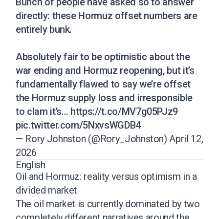
Bunch of people have asked so to answer
directly: these Hormuz offset numbers are
entirely bunk.
Absolutely fair to be optimistic about the
war ending and Hormuz reopening, but it’s
fundamentally flawed to say we’re offset
the Hormuz supply loss and irresponsible
to clam it’s…
https://t.co/MV7g05PJz9
pic.twitter.com/5NxvsWGDB4
— Rory Johnston (@Rory_Johnston)
April 12,
2026
English
Oil and Hormuz: reality versus optimism in a
divided market
The oil market is currently dominated by two
completely different narratives around the