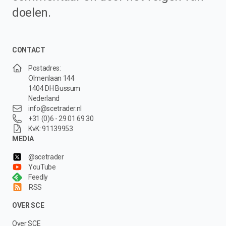
doelen.
CONTACT
Postadres:
Olmenlaan 144
1404 DH Bussum
Nederland
info@scetrader.nl
+31 (0)6 - 29 01 69 30
KvK: 91139953
MEDIA
@scetrader
YouTube
Feedly
RSS
OVER SCE
Over SCE