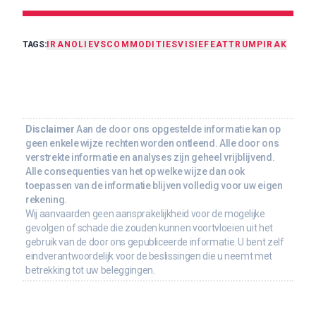
TAGS:
IRAN
OLIE
VS
COMMODITIES
VISIE
FEAT
TRUMP
IRAK
Disclaimer
Aan de door ons opgestelde informatie kan op
geen enkele wijze rechten worden ontleend. Alle door ons
verstrekte informatie en analyses zijn geheel vrijblijvend.
Alle consequenties van het op welke wijze dan ook
toepassen van de informatie blijven volledig voor uw eigen
rekening.
Wij aanvaarden geen aansprakelijkheid voor de mogelijke
gevolgen of schade die zouden kunnen voortvloeien uit het
gebruik van de door ons gepubliceerde informatie. U bent zelf
eindverantwoordelijk voor de beslissingen die u neemt met
betrekking tot uw beleggingen.