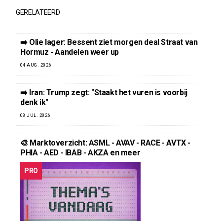
GERELATEERD
➡️ Olie lager: Bessent ziet morgen deal Straat van
Hormuz - Aandelen weer up
04 AUG. 2026
➡️ Iran: Trump zegt: "Staakt het vuren is voorbij
denk ik"
08 JUL. 2026
🎨 Marktoverzicht: ASML - AVAV - RACE - AVTX -
PHIA - AED - IBAB - AKZA en meer
PRO