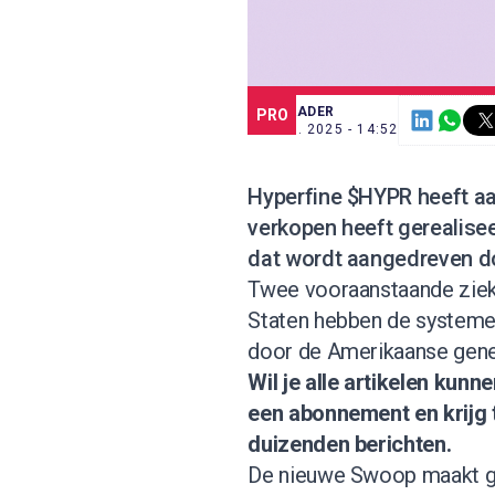
SCE TRADER
PRO
17 JUL. 2025 - 14:52
Hyperfine $HYPR heeft a
verkopen heeft gerealise
dat wordt aangedreven do
Twee vooraanstaande ziek
Staten hebben de systemen
door de Amerikaanse gene
Wil je alle artikelen kun
een abonnement
en krijg
duizenden berichten.
De nieuwe Swoop maakt ge