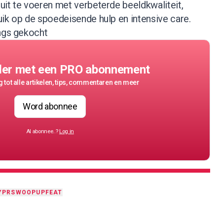
uit te voeren met verbeterde beeldkwaliteit,
ik op de spoedeisende hulp en intensive care.
angs gekocht
der met een PRO abonnement
 tot alle artikelen, tips, commentaren en meer
Word abonnee
Al abonnee..?
Log in
YPR
SWOOP
UP
FEAT