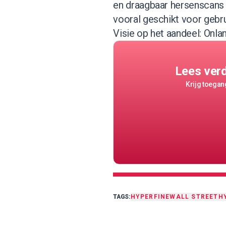
en draagbaar hersenscans 
vooral geschikt voor gebru
Visie op het aandeel: Onl
Lees ver
Krijg toegang
TAGS:
HYPERFINE
WALL STREET
H