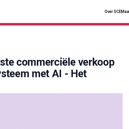
Over SCE
Maa
rste commerciële verkoop
steem met AI - Het