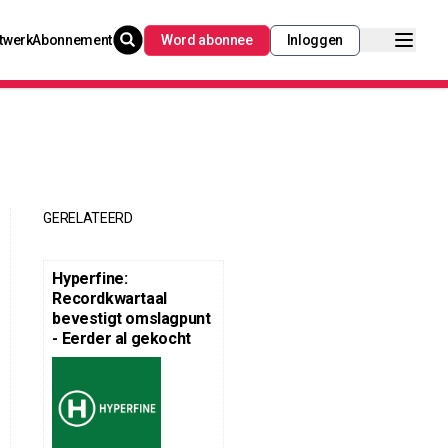
twerk
Abonnement
Word abonnee
Inloggen
GERELATEERD
Hyperfine:
Recordkwartaal
bevestigt omslagpunt
- Eerder al gekocht