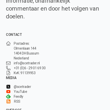
informatie, onafhankelijk
commentaar en door het volgen van
doelen.
CONTACT
Postadres:
Olmenlaan 144
1404 DH Bussum
Nederland
info@scetrader.nl
+31 (0)6 - 29 01 69 30
KvK: 91139953
MEDIA
@scetrader
YouTube
Feedly
RSS