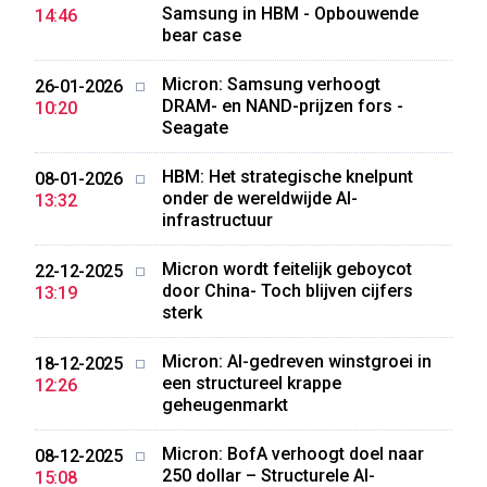
Samsung in HBM - Opbouwende
14:46
bear case
Micron: Samsung verhoogt
26-01-2026
DRAM- en NAND-prijzen fors -
10:20
Seagate
HBM: Het strategische knelpunt
08-01-2026
onder de wereldwijde AI-
13:32
infrastructuur
Micron wordt feitelijk geboycot
22-12-2025
door China- Toch blijven cijfers
13:19
sterk
Micron: AI-gedreven winstgroei in
18-12-2025
een structureel krappe
12:26
geheugenmarkt
Micron: BofA verhoogt doel naar
08-12-2025
250 dollar – Structurele AI-
15:08