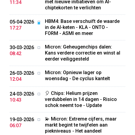
met nieuwe initiatieven om AI-
11:34
chiptekorten te verlichten
HBM4: Base verschuift de waarde
05-04-2026
in de AI-keten - KLA - ONTO -
17:27
FORM - ASMI en meer
Micron: Geheugenchips dalen:
30-03-2026
Kans verdere correctie en winst al
08:42
eerder veiliggesteld
Micron: Opnieuw lager op
26-03-2026
woensdag - De cyclus kantelt
12:04
🎈 Chips: Helium prijzen
24-03-2026
verdubbelen in 14 dagen - Risico
10:43
schok neemt toe - Update
💫 Micron: Extreme cijfers, maar
19-03-2026
markt begint te twijfelen aan
06:07
piekniveaus - Het aandeel