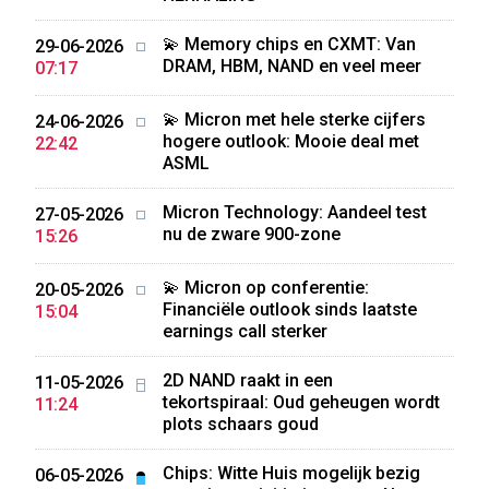
💫 Memory chips en CXMT: Van
29-06-2026
DRAM, HBM, NAND en veel meer
07:17
💫 Micron met hele sterke cijfers
24-06-2026
hogere outlook: Mooie deal met
22:42
ASML
Micron Technology: Aandeel test
27-05-2026
nu de zware 900-zone
15:26
💫 Micron op conferentie:
20-05-2026
Financiële outlook sinds laatste
15:04
earnings call sterker
2D NAND raakt in een
11-05-2026
tekortspiraal: Oud geheugen wordt
11:24
plots schaars goud
Chips: Witte Huis mogelijk bezig
06-05-2026