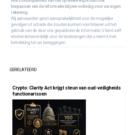
Alle consequenties van het op welke wijze dan ook
toepassen van de informatie blijven volledig voor uw eigen
rekening.
Wij aanvaarden geen aansprakelijkheid voor de mogelijke
gevolgen of schade die zouden kunnen voortvloeien uit het
gebruik van de door ons gepubliceerde informatie. U bent zelf
eindverantwoordelijk voor de beslissingen die u neemt met
betrekking tot uw beleggingen.
GERELATEERD
Crypto: Clarity Act krijgt steun van oud-veiligheids
functionarissen