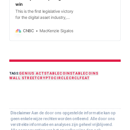
win
This is the first legislative victory
for the digital asset industry,
which put around $250 million in
the 2024 election cycle.
CNBC
MacKenzie Sigalos
TAGS:
GENIUS ACT
STABLECOIN
STABLECOINS
WALL STREET
CRYPTO
CIRCLE
CRCL
FEAT
Disclaimer
Aan de door ons opgestelde informatie kan op
geen enkele wijze rechten worden ontleend. Alle door ons
verstrekte informatie en analyses zijn geheel vrijblijvend.