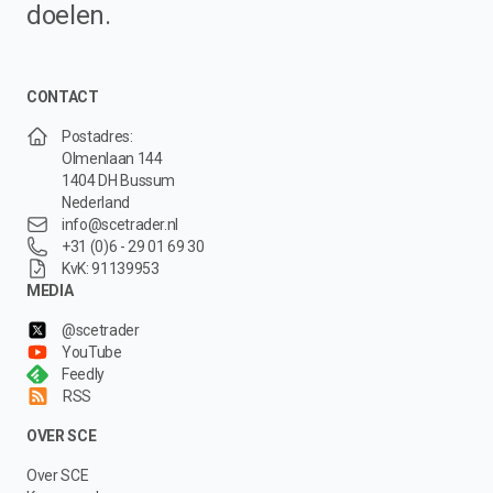
doelen.
CONTACT
Postadres:
Olmenlaan 144
1404 DH Bussum
Nederland
info@scetrader.nl
+31 (0)6 - 29 01 69 30
KvK: 91139953
MEDIA
@scetrader
YouTube
Feedly
RSS
OVER SCE
Over SCE