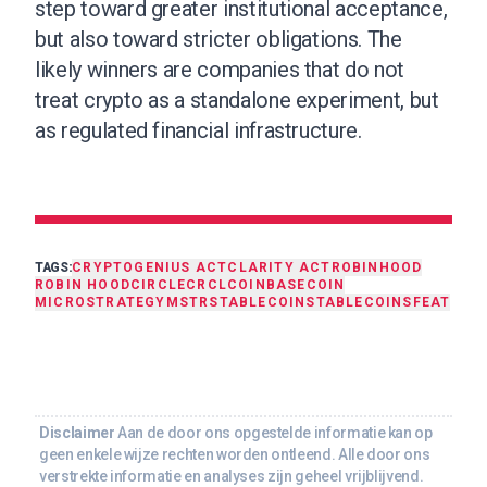
step toward greater institutional acceptance,
but also toward stricter obligations. The
likely winners are companies that do not
treat crypto as a standalone experiment, but
as regulated financial infrastructure.
TAGS:
CRYPTO
GENIUS ACT
CLARITY ACT
ROBINHOOD
ROBIN HOOD
CIRCLE
CRCL
COINBASE
COIN
MICROSTRATEGY
MSTR
STABLECOIN
STABLECOINS
FEAT
Disclaimer
Aan de door ons opgestelde informatie kan op
geen enkele wijze rechten worden ontleend. Alle door ons
verstrekte informatie en analyses zijn geheel vrijblijvend.