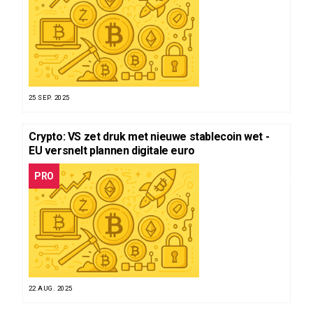
25 SEP. 2025
Crypto: VS zet druk met nieuwe stablecoin wet -
EU versnelt plannen digitale euro
PRO
22 AUG. 2025