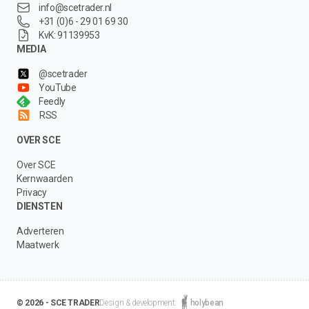
info@scetrader.nl
+31 (0)6 - 29 01 69 30
KvK: 91139953
MEDIA
@scetrader
YouTube
Feedly
RSS
OVER SCE
Over SCE
Kernwaarden
Privacy
DIENSTEN
Adverteren
Maatwerk
© 2026 - SCE TRADER
Design & development:
holybean