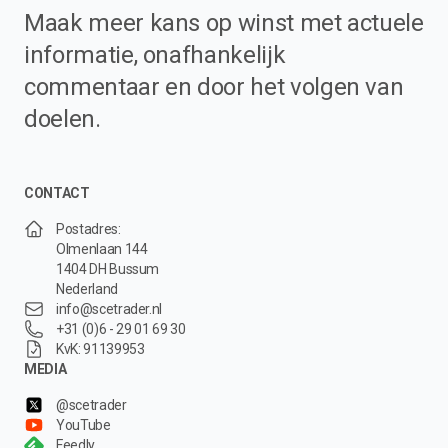
Maak meer kans op winst met actuele
informatie, onafhankelijk
commentaar en door het volgen van
doelen.
CONTACT
Postadres:
Olmenlaan 144
1404 DH Bussum
Nederland
info@scetrader.nl
+31 (0)6 - 29 01 69 30
KvK: 91139953
MEDIA
@scetrader
YouTube
Feedly