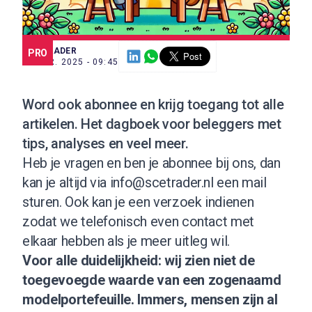
SCE TRADER
PRO
30 APR. 2025 - 09:45
Word ook abonnee
en krijg toegang tot alle
artikelen. Het dagboek voor beleggers met
tips, analyses en veel meer.
Heb je vragen en ben je abonnee bij ons, dan
kan je altijd via
info@scetrader.nl
een mail
sturen. Ook kan je een verzoek indienen
zodat we telefonisch even contact met
elkaar hebben als je meer uitleg wil.
Voor alle duidelijkheid: wij zien niet de
toegevoegde waarde van een zogenaamd
modelportefeuille. Immers, mensen zijn al