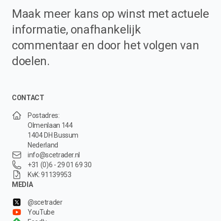
Maak meer kans op winst met actuele
informatie, onafhankelijk
commentaar en door het volgen van
doelen.
CONTACT
Postadres:
Olmenlaan 144
1404 DH Bussum
Nederland
info@scetrader.nl
+31 (0)6 - 29 01 69 30
KvK: 91139953
MEDIA
@scetrader
YouTube