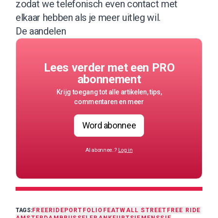
zodat we telefonisch even contact met
elkaar hebben als je meer uitleg wil.
De aandelen
Lees verder met een PRO
abonnement
Krijg toegang tot alle artikelen, tips,
commentaren en meer
Word abonnee
Al abonnee..?
Log in
TAGS:
FREERIDE
PORTFOLIO
FEAT
WALL STREET
FREE RIDE
AMSTERDAM
BRUSSEL
FRANKFURT
SIEMENS
SIE