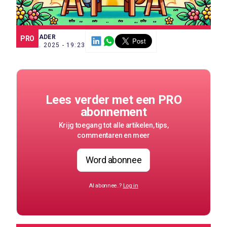
SCE TRADER
PRO
23 JUL. 2025 - 19:23
Lees verder met een PRO
abonnement
Krijg toegang tot alle artikelen, tips,
commentaren en meer
Word abonnee
Al abonnee..?
Log in