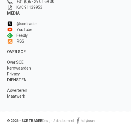
+31 (0)6 - 29 01 69 30
KvK: 91139953
MEDIA
@scetrader
YouTube
Feedly
RSS
OVER SCE
Over SCE
Kernwaarden
Privacy
DIENSTEN
Adverteren
Maatwerk
© 2026 - SCE TRADER
Design & development:
holybean