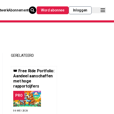
twerk
Abonnement
Word abonnee
Inloggen
GERELATEERD
👑 Free Ride Portfolio:
Aandeel aanschaffen
met hoge
rapportcijfers
PRO
06 MEI 2026