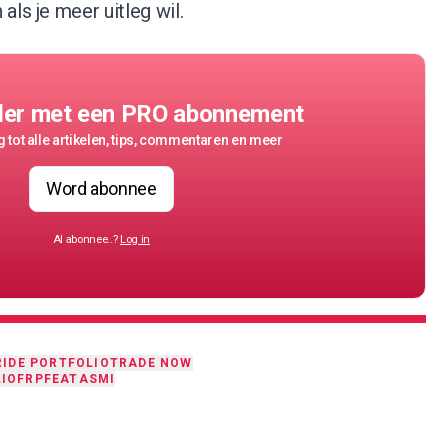
als je meer uitleg wil.
der met een PRO abonnement
 tot alle artikelen, tips, commentaren en meer
Word abonnee
Al abonnee..?
Log in
RIDE PORTFOLIO
TRADE NOW
LIO
FRP
FEAT
ASMI