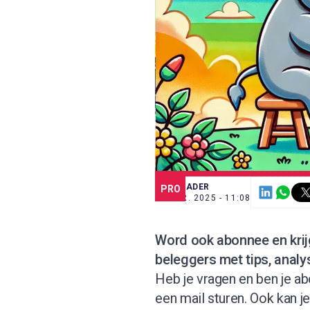
SCE TRADER
PRO
14 APR. 2025 - 11:08
Word ook abonnee
en kri
beleggers met tips, analy
Heb je vragen en ben je abo
een mail sturen. Ook kan 