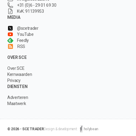
+31 (0)6 - 29 01 69 30
KvK: 91139953
MEDIA
@scetrader
YouTube
Feedly
RSS
OVER SCE
Over SCE
Kernwaarden
Privacy
DIENSTEN
Adverteren
Maatwerk
© 2026 - SCE TRADER
Design & development:
holybean