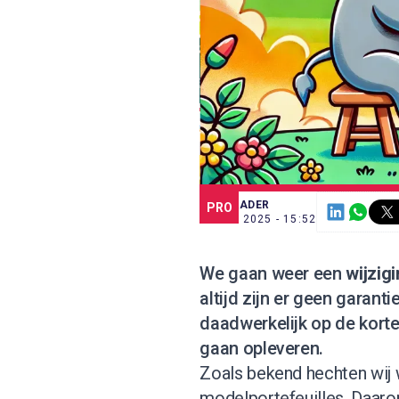
SCE TRADER
PRO
4 NOV. 2025 - 15:52
We gaan weer een
wijzig
altijd zijn er geen garan
daadwerkelijk op de korte
gaan opleveren.
Zoals bekend hechten wij
modelportefeuilles. Daar