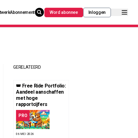
twerk
Abonnement
Word abonnee
Inloggen
GERELATEERD
👑 Free Ride Portfolio:
Aandeel aanschaffen
met hoge
rapportcijfers
PRO
06 MEI 2026