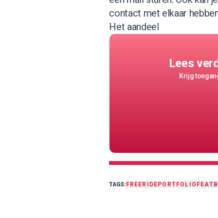
contact met elkaar hebben 
Het aandeel
Lees ver
Krijg toegang
TAGS:
FREERIDE
PORTFOLIO
FEAT
B