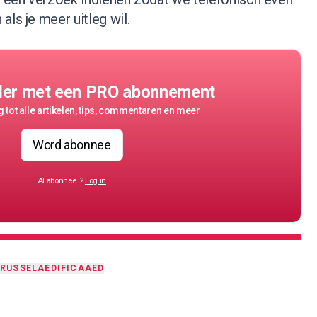
als je meer uitleg wil.
der met een PRO abonnement
 tot alle artikelen, tips, commentaren en meer
Word abonnee
Al abonnee..?
Log in
RUSSEL
AEDIFICA
AED