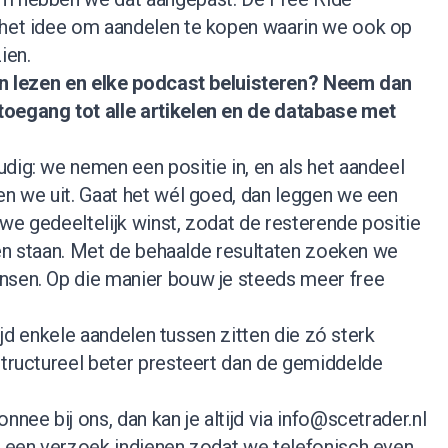
 het idee om aandelen te kopen waarin we ook op
ien.
nen lezen en elke podcast beluisteren?
Neem dan
 toegang tot alle artikelen en de database met
dig: we nemen een positie in, en als het aandeel
en we uit. Gaat het wél goed, dan leggen we een
we gedeeltelijk winst, zodat de resterende positie
ijven staan. Met de behaalde resultaten zoeken we
nsen. Op die manier bouw je steeds meer free
ltijd enkele aandelen tussen zitten die zó sterk
structureel beter presteert dan de gemiddelde
nnee bij ons, dan kan je altijd via
info@scetrader.nl
je een verzoek indienen zodat we telefonisch even