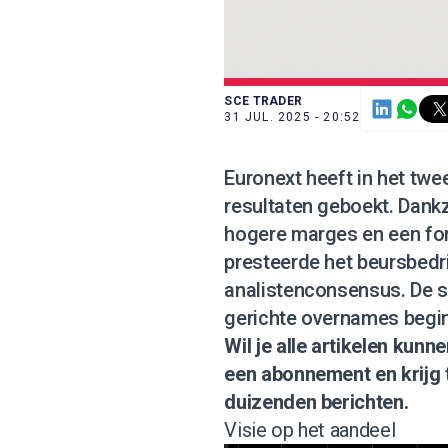
SCE TRADER
31 JUL. 2025 - 20:52
Euronext heeft in het tw
resultaten geboekt. Dankz
hogere marges en een for
presteerde het beursbedri
analistenconsensus. De s
gerichte overnames begin
Wil je alle artikelen kun
een abonnement
en krijg
duizenden berichten.
Visie op het aandeel