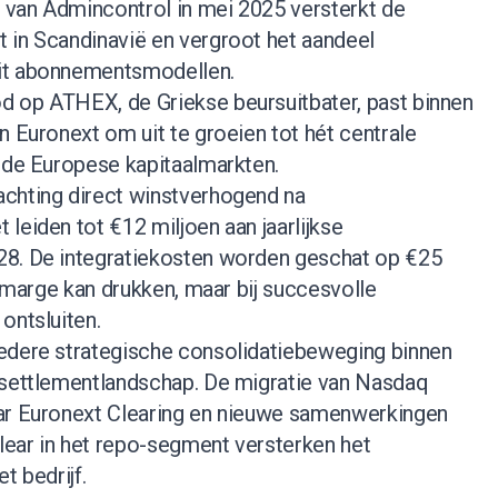
van Admincontrol in mei 2025 versterkt de
 in Scandinavië en vergroot het aandeel
it abonnementsmodellen.
 op ATHEX, de Griekse beursuitbater, past binnen
n Euronext om uit te groeien tot hét centrale
n de Europese kapitaalmarkten.
chting direct winstverhogend na
leiden tot €12 miljoen aan jaarlijkse
28. De integratiekosten worden geschat op €25
e marge kan drukken, maar bij succesvolle
ontsluiten.
edere strategische consolidatiebeweging binnen
 settlementlandschap. De migratie van Nasdaq
aar Euronext Clearing en nieuwe samenwerkingen
ear in het repo-segment versterken het
t bedrijf.