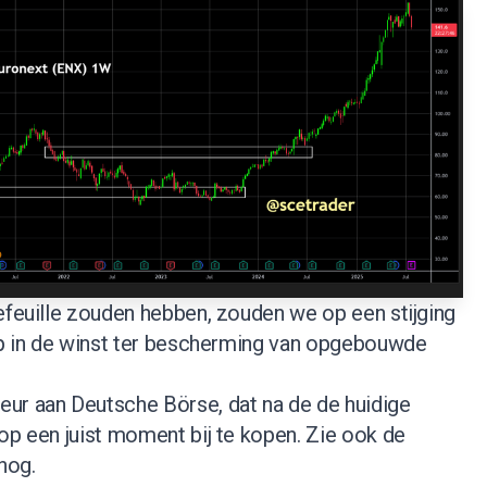
efeuille zouden hebben, zouden we op een stijging
top in de winst ter bescherming van opgebouwde
ur aan Deutsche Börse, dat na de de huidige
op een juist moment bij te kopen.
Zie ook de
nog.