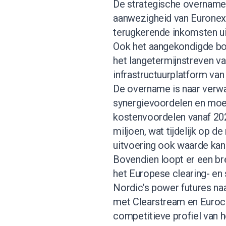
De strategische overname 
aanwezigheid van Euronext
terugkerende inkomsten u
Ook het aangekondigde bod
het langetermijnstreven va
infrastructuurplatform va
De overname is naar verwa
synergievoordelen en moet 
kostenvoordelen vanaf 20
miljoen, wat tijdelijk op d
uitvoering ook waarde kan 
Bovendien loopt er een br
het Europese clearing- en
Nordic’s power futures n
met Clearstream en Eurocl
competitieve profiel van he