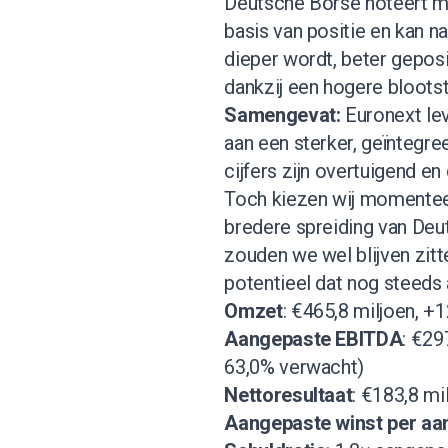
Deutsche Börse noteert mo
basis van positie en kan n
dieper wordt, beter gepos
dankzij een hogere blootst
Samengevat:
Euronext le
aan een sterker, geïntegre
cijfers zijn overtuigend en 
Toch kiezen wij momenteel
bredere spreiding van Deu
zouden we wel blijven zit
potentieel dat nog steeds 
Omzet
: €465,8 miljoen, +
Aangepaste EBITDA
: €29
63,0% verwacht)
Nettoresultaat
: €183,8 mi
Aangepaste winst per aa