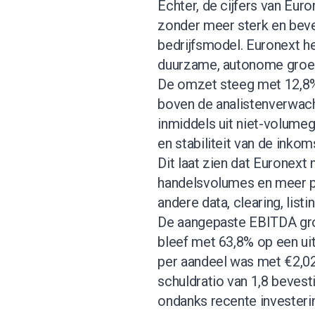
Echter, de cijfers van Eur
zonder meer sterk en beve
bedrijfsmodel. Euronext h
duurzame, autonome groei 
De omzet steeg met 12,8% 
boven de analistenverwach
inmiddels uit niet-volumeg
en stabiliteit van de inko
Dit laat zien dat Euronext
handelsvolumes en meer pr
andere data, clearing, lis
De aangepaste EBITDA gro
bleef met 63,8% op een ui
per aandeel was met €2,02
schuldratio van 1,8 bevesti
ondanks recente invester