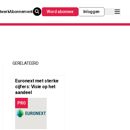
twerk
Abonnement
Word abonnee
Inloggen
GERELATEERD
Euronext met sterke
cijfers: Visie op het
aandeel
PRO