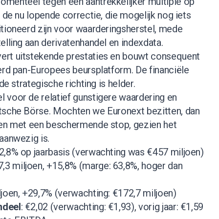
menteel tegen een aantrekkelijker multiple op
a de nu lopende correctie, die mogelijk nog iets
itioneerd zijn voor waarderingsherstel, mede
elling aan derivatenhandel en indexdata.
vert uitstekende prestaties en bouwt consequent
erd pan-Europees beursplatform. De financiële
de strategische richting is helder.
 voor de relatief gunstigere waardering en
tsche Börse. Mochten we Euronext bezitten, dan
ten met een beschermende stop, gezien het
aanwezig is.
12,8% op jaarbasis (verwachting was €457 miljoen)
7,3 miljoen, +15,8% (marge: 63,8%, hoger dan
ljoen, +29,7% (verwachting: €172,7 miljoen)
ndeel
: €2,02 (verwachting: €1,93), vorig jaar: €1,59