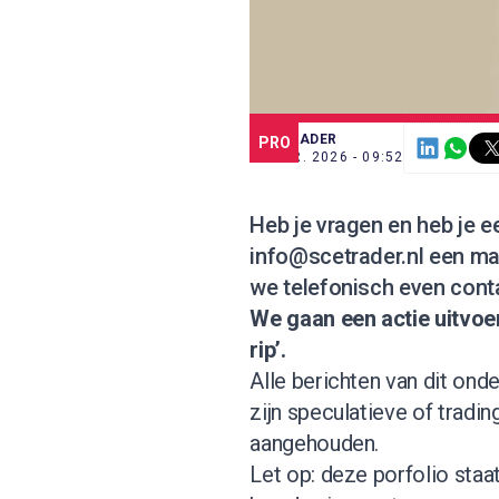
SCE TRADER
PRO
20 APR. 2026 - 09:52
Heb je vragen en heb je ee
info@scetrader.nl
een mai
we telefonisch even conta
We gaan een actie uitvoer
rip’.
Alle berichten van dit onde
zijn speculatieve of tradi
aangehouden.
Let op: deze porfolio staat