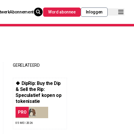
twerk
Abonnement
Word abonnee
Inloggen
GERELATEERD
🍀 DipRip: Buy the Dip
& Sell the Rip:
Speculatief kopen op
tokenisatie
PRO
05 MEI 2026