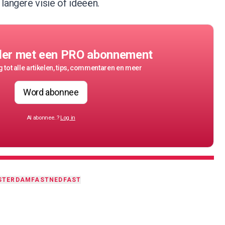
langere visie of ideeën.
der met een PRO abonnement
 tot alle artikelen, tips, commentaren en meer
Word abonnee
Al abonnee..?
Log in
STERDAM
FASTNED
FAST