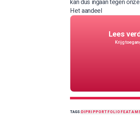
kan dus ingaan tegen onze 
Het aandeel
Lees ver
Krijg toegang
TAGS:
DIPRIP
PORTFOLIO
FEAT
AM