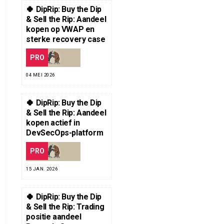
🍀 DipRip: Buy the Dip
& Sell the Rip: Aandeel
kopen op VWAP en
sterke recovery case
PRO
04 MEI 2026
🍀 DipRip: Buy the Dip
& Sell the Rip: Aandeel
kopen actief in
DevSecOps-platform
PRO
15 JAN. 2026
🍀 DipRip: Buy the Dip
& Sell the Rip: Trading
positie aandeel