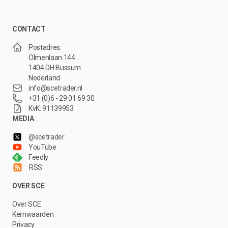
CONTACT
Postadres:
Olmenlaan 144
1404 DH Bussum
Nederland
info@scetrader.nl
+31 (0)6 - 29 01 69 30
KvK: 91139953
MEDIA
@scetrader
YouTube
Feedly
RSS
OVER SCE
Over SCE
Kernwaarden
Privacy