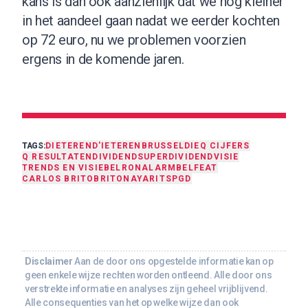
kans is dan ook aanzienlijk dat we nog kleiner
in het aandeel gaan nadat we eerder kochten
op 72 euro, nu we problemen voorzien
ergens in de komende jaren.
TAGS:
DIETEREN
D'IETEREN
BRUSSEL
DIE
Q CIJFERS
Q RESULTATEN
DIVIDEND
SUPERDIVIDEND
VISIE
TRENDS EN VISIE
BELRON
ALARMBEL
FEAT
CARLOS BRITO
BRITO
NAYARIT
SPGD
Disclaimer
Aan de door ons opgestelde informatie kan op
geen enkele wijze rechten worden ontleend. Alle door ons
verstrekte informatie en analyses zijn geheel vrijblijvend.
Alle consequenties van het op welke wijze dan ook