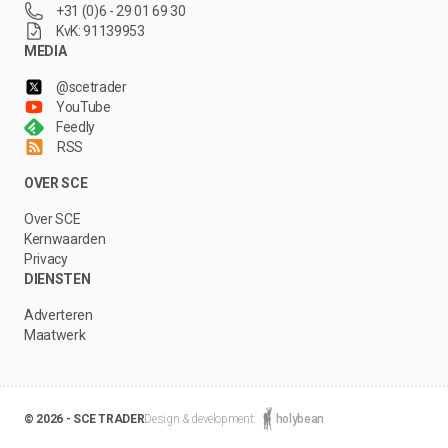
+31 (0)6 - 29 01 69 30
KvK: 91139953
MEDIA
@scetrader
YouTube
Feedly
RSS
OVER SCE
Over SCE
Kernwaarden
Privacy
DIENSTEN
Adverteren
Maatwerk
© 2026 - SCE TRADER
Design & development:
holybean