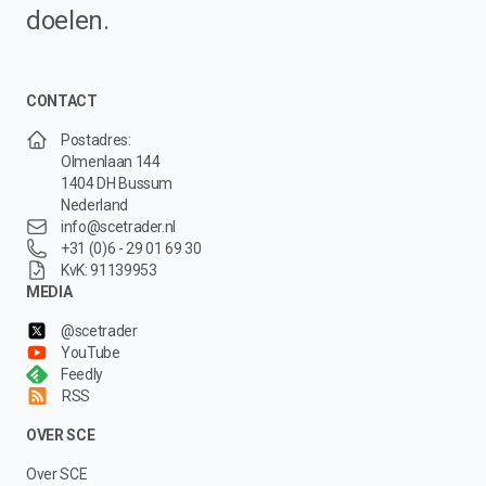
doelen.
CONTACT
Postadres:
Olmenlaan 144
1404 DH Bussum
Nederland
info@scetrader.nl
+31 (0)6 - 29 01 69 30
KvK: 91139953
MEDIA
@scetrader
YouTube
Feedly
RSS
OVER SCE
Over SCE