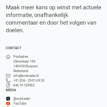
Maak meer kans op winst met actuele
informatie, onafhankelijk
commentaar en door het volgen van
doelen.
CONTACT
Postadres:
Olmenlaan 144
1404 DH Bussum
Nederland
info@scetrader.nl
+31 (0)6 - 29 01 69 30
KvK: 91139953
MEDIA
@scetrader
YouTube