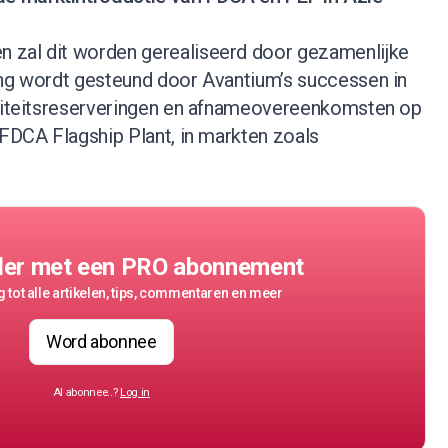
 zal dit worden gerealiseerd door gezamenlijke
ing wordt gesteund door Avantium’s successen in
aciteitsreserveringen en afnameovereenkomsten op
 FDCA Flagship Plant, in markten zoals
der met een PRO abonnement
 tot alle artikelen, tips, commentaren en meer
Word abonnee
Al abonnee..?
Log in