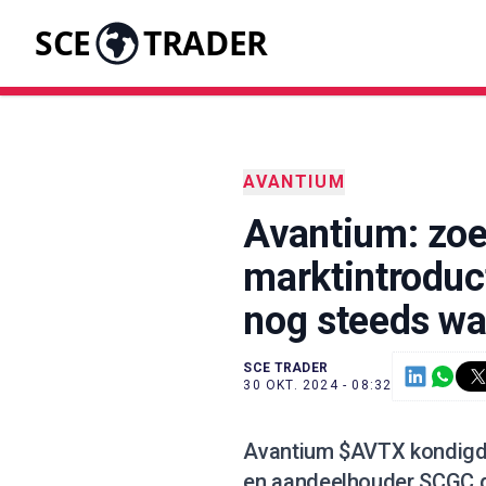
SCE
TRADER
AVANTIUM
Avantium: zoe
marktintroduc
nog steeds w
SCE TRADER
30 OKT. 2024 - 08:32
Avantium $AVTX kondigde
en aandeelhouder SCGC d