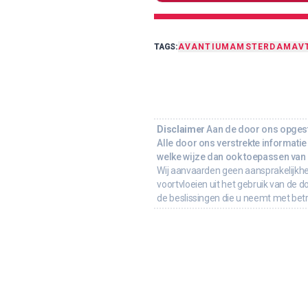
TAGS:
AVANTIUM
AMSTERDAM
AV
Disclaimer
Aan de door ons opgeste
Alle door ons verstrekte informatie 
welke wijze dan ook toepassen van d
Wij aanvaarden geen aansprakelijkhe
voortvloeien uit het gebruik van de d
de beslissingen die u neemt met bet