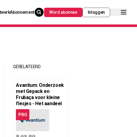
twerk
Abonnement
Word abonnee
Inloggen
GERELATEERD
Avantium: Onderzoek
met Gepack en
Frubaça voor kleine
flesjes - Het aandeel
PRO
30 JUN. 2026