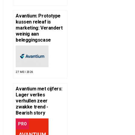
Avantium: Prototype
kussen releaf is
marketing: Verandert
weinig aan
beleggingscase
27 MEI 2026
Avantium met cijfers:
Lager verlies
verhullen zeer
zwakke trend -
Bearish story
PRO