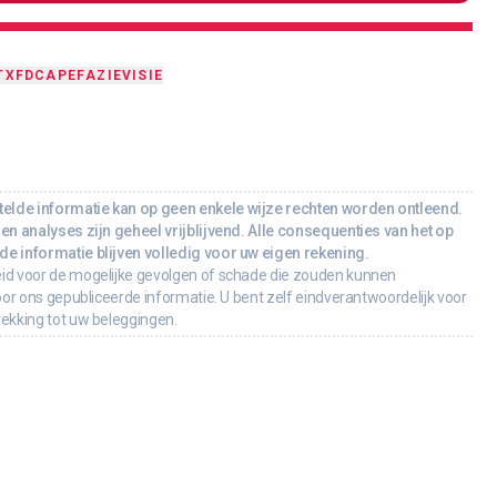
TX
FDCA
PEF
AZIE
VISIE
lde informatie kan op geen enkele wijze rechten worden ontleend.
en analyses zijn geheel vrijblijvend. Alle consequenties van het op
e informatie blijven volledig voor uw eigen rekening.
id voor de mogelijke gevolgen of schade die zouden kunnen
oor ons gepubliceerde informatie. U bent zelf eindverantwoordelijk voor
rekking tot uw beleggingen.