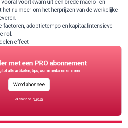
e vooral voortkwam uit een brede macro- en
 het nu meer om het herprijzen van de werkelijke
everen.
e factoren, adoptietempo en kapitaalintensieve
 rol.
delen effect
der met een PRO abonnement
 tot alle artikelen, tips, commentaren en meer
Word abonnee
Al abonnee..?
Log in