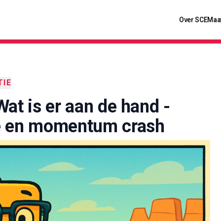
Over SCE
Maa
TIE
at is er aan de hand -
e en momentum crash