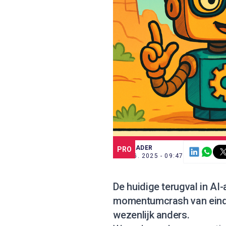
SCE TRADER
PRO
21 AUG. 2025 - 09:47
De huidige terugval in A
momentumcrash van eind 
wezenlijk anders.