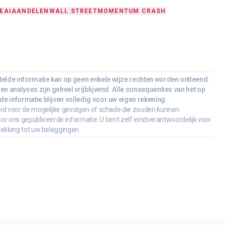
E
AI
AANDELEN
WALL STREET
MOMENTUM CRASH
lde informatie kan op geen enkele wijze rechten worden ontleend.
en analyses zijn geheel vrijblijvend. Alle consequenties van het op
e informatie blijven volledig voor uw eigen rekening.
id voor de mogelijke gevolgen of schade die zouden kunnen
oor ons gepubliceerde informatie. U bent zelf eindverantwoordelijk voor
rekking tot uw beleggingen.