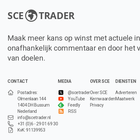
SCE
TRADER
Maak meer kans op winst met actuele in
onafhankelijk commentaar en door het 
van doelen.
CONTACT
MEDIA
OVER SCE
DIENSTEN
Postadres:
@scetrader
Over SCE
Adverteren
Olmenlaan 144
YouTube
Kernwaarden
Maatwerk
1404 DH Bussum
Feedly
Privacy
Nederland
RSS
info@scetrader.nl
+31 (0)6 - 29 01 69 30
KvK: 91139953