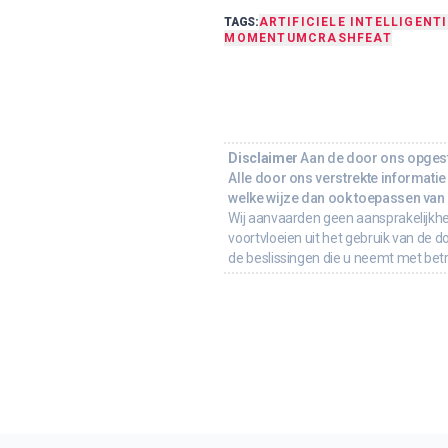
TAGS:
ARTIFICIELE INTELLIGENTI
MOMENTUMCRASH
FEAT
Disclaimer
Aan de door ons opgeste
Alle door ons verstrekte informatie 
welke wijze dan ook toepassen van d
Wij aanvaarden geen aansprakelijkhe
voortvloeien uit het gebruik van de d
de beslissingen die u neemt met bet