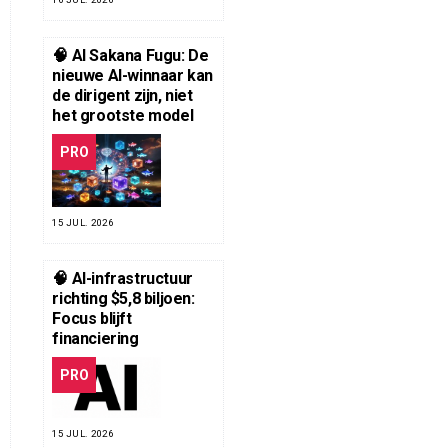
🧠 AI Sakana Fugu: De
nieuwe AI-winnaar kan
de dirigent zijn, niet
het grootste model
PRO
15 JUL. 2026
🧠 AI-infrastructuur
richting $5,8 biljoen:
Focus blijft
financiering
PRO
15 JUL. 2026