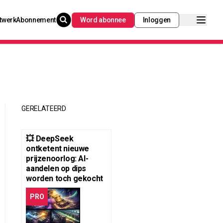
twerk
Abonnement
Word abonnee
Inloggen
GERELATEERD
💥 DeepSeek
ontketent nieuwe
prijzenoorlog: AI-
aandelen op dips
worden toch gekocht
PRO