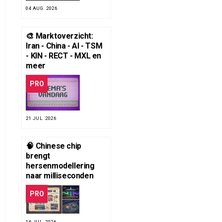
04 AUG. 2026
🎨 Marktoverzicht:
Iran - China - AI - TSM
- KIN - RECT - MXL en
meer
PRO
21 JUL. 2026
🧠 Chinese chip
brengt
hersenmodellering
naar milliseconden
PRO
16 JUL. 2026