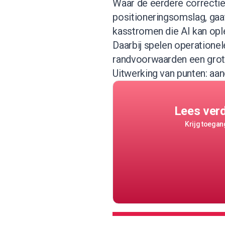
Waar de eerdere correcti
positioneringsomslag, gaat
kasstromen die AI kan opl
Daarbij spelen operationel
randvoorwaarden een grote
Uitwerking van punten: aan
Lees ver
Krijg toegang