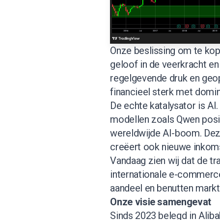
Onze beslissing om te kop
geloof in de veerkracht en
regelgevende druk en geo
financieel sterk met domi
De echte katalysator is AI.
modellen zoals Qwen posit
wereldwijde AI-boom. Deze
creëert ook nieuwe inkom
Vandaag zien wij dat de tr
internationale e-commerce 
aandeel en benutten marktc
Onze visie samengevat
Sinds 2023 belegd in Alib