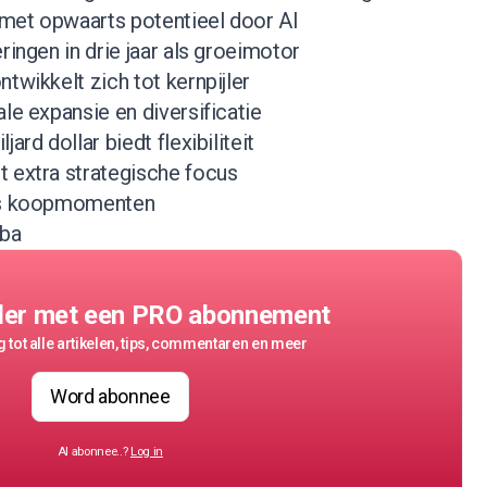
, met opwaarts potentieel door AI
ringen in drie jaar als groeimotor
twikkelt zich tot kernpijler
ale expansie en diversificatie
ard dollar biedt flexibiliteit
t extra strategische focus
als koopmomenten
aba
der met een PRO abonnement
 tot alle artikelen, tips, commentaren en meer
Word abonnee
Al abonnee..?
Log in