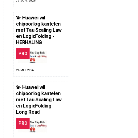
09 JUN. 2026
💫 Huawei wil
chipoorlog kantelen
met Tau Scaling Law
en LogicFolding -
HERHALING
PRO
26 MEI 2026
💫 Huawei wil
chipoorlog kantelen
met Tau Scaling Law
en LogicFolding -
Long Read
PRO