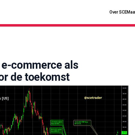
Over SCE
Maa
n e-commerce als
or de toekomst