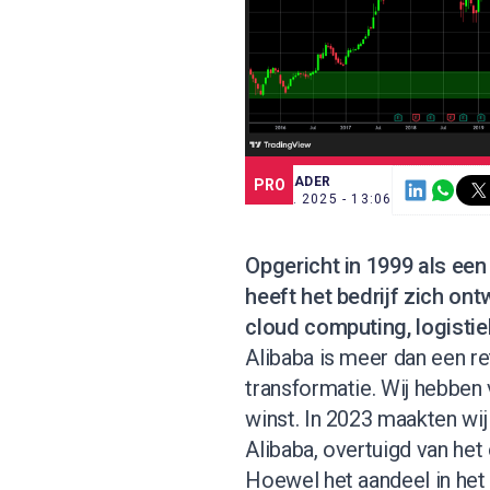
SCE TRADER
PRO
23 SEP. 2025 - 13:06
Opgericht in 1999 als ee
heeft het bedrijf zich o
cloud computing, logisti
Alibaba is meer dan een ret
transformatie. Wij hebben 
winst. In 2023 maakten wij
Alibaba, overtuigd van he
Hoewel het aandeel in he