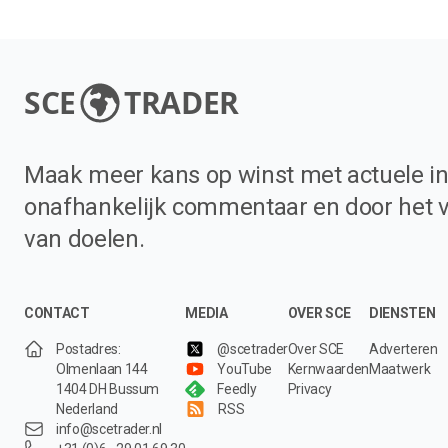
SCE
TRADER
Maak meer kans op winst met actuele in
onafhankelijk commentaar en door het 
van doelen.
CONTACT
MEDIA
OVER SCE
DIENSTEN
Postadres:
@scetrader
Over SCE
Adverteren
Olmenlaan 144
YouTube
Kernwaarden
Maatwerk
1404 DH Bussum
Feedly
Privacy
Nederland
RSS
info@scetrader.nl