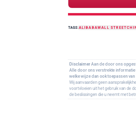
TAGS:
ALIBABA
WALL STREET
CHI
Disclaimer
Aan de door ons opgeste
Alle door ons verstrekte informatie 
welke wijze dan ook toepassen van d
Wij aanvaarden geen aansprakelijkhe
voortvloeien uit het gebruik van de d
de beslissingen die u neemt met bet