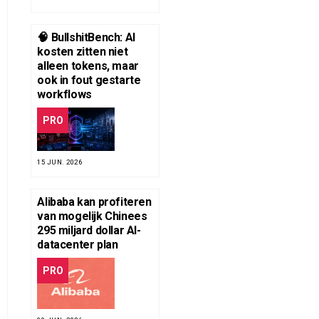
🧠 BullshitBench: AI
kosten zitten niet
alleen tokens, maar
ook in fout gestarte
workflows
PRO
15 JUN. 2026
Alibaba kan profiteren
van mogelijk Chinees
295 miljard dollar AI-
datacenter plan
PRO