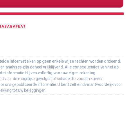
NA
BABA
FEAT
lde informatie kan op geen enkele wijze rechten worden ontleend.
en analyses zijn geheel vrijblijvend. Alle consequenties van het op
e informatie blijven volledig voor uw eigen rekening.
id voor de mogelijke gevolgen of schade die zouden kunnen
oor ons gepubliceerde informatie. U bent zelf eindverantwoordelijk voor
rekking tot uw beleggingen.