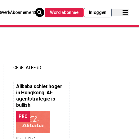
twerk
Abonnement
Word abonnee
Inloggen
GERELATEERD
Alibaba schiet hoger
in Hongkong: AI-
agentstrategie is
bullish
PRO
08 JUL. 2026