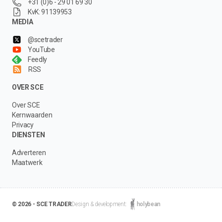
+31 (0)6 - 29 01 69 30
KvK: 91139953
MEDIA
@scetrader
YouTube
Feedly
RSS
OVER SCE
Over SCE
Kernwaarden
Privacy
DIENSTEN
Adverteren
Maatwerk
© 2026 - SCE TRADER
Design & development:
holybean