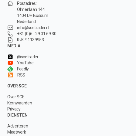
Postadres:
Olmenlaan 144
1404 DH Bussum
Nederland
info@scetrader.nl
+31 (0)6 - 29 01 69 30
KvK: 91139953
MEDIA
@scetrader
YouTube
Feedly
RSS
OVER SCE
Over SCE
Kernwaarden
Privacy
DIENSTEN
Adverteren
Maatwerk