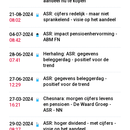
aandeel nu te kopen
ASR: cijfers redelijk - maar niet
21-08-2024
sprankelend - visie op het aandeel
08:02
ASR: impact pensioenhervorming -
04-07-2024
ABM FN
08:42
Herhaling: ASR: gegevens
28-06-2024
beleggerdag - positief voor de
07:41
trend
ASR: gegevens beleggerdag -
27-06-2024
positief voor de trend
12:29
Chesnara: morgen cijfers levens
27-03-2024
en pensioen - De Waard Groep -
16:21
ASR - NN
ASR: hoger dividend - met cijfers -
29-02-2024
visie op het aandeel
08:27