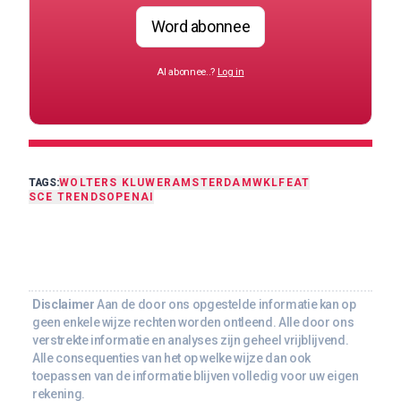
Word abonnee
Al abonnee..?
Log in
TAGS:
WOLTERS KLUWER
AMSTERDAM
WKL
FEAT
SCE TRENDS
OPENAI
Disclaimer
Aan de door ons opgestelde informatie kan op
geen enkele wijze rechten worden ontleend. Alle door ons
verstrekte informatie en analyses zijn geheel vrijblijvend.
Alle consequenties van het op welke wijze dan ook
toepassen van de informatie blijven volledig voor uw eigen
rekening.