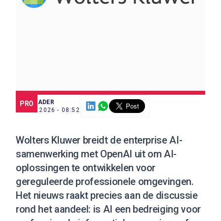
SCE TRADER
PRO
3 JUN. 2026 - 08:52
Wolters Kluwer breidt de enterprise AI-
samenwerking met OpenAI uit om AI-
oplossingen te ontwikkelen voor
gereguleerde professionele omgevingen.
Het nieuws raakt precies aan de discussie
rond het aandeel: is AI een bedreiging voor