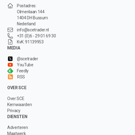
Postadres:
Olmenlaan 144
1404 DH Bussum
Nederland
info@scetrader.nl
+31 (0)6 - 29 01 69 30
KvK: 91139953
MEDIA
@scetrader
YouTube
Feedly
RSS
OVER SCE
Over SCE
Kernwaarden
Privacy
DIENSTEN
Adverteren
Maatwerk