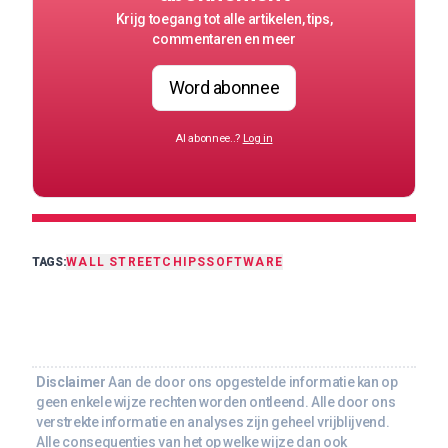
Krijg toegang tot alle artikelen, tips,
commentaren en meer
Word abonnee
Al abonnee..?
Log in
TAGS:
WALL STREET
CHIPS
SOFTWARE
Disclaimer
Aan de door ons opgestelde informatie kan op
geen enkele wijze rechten worden ontleend. Alle door ons
verstrekte informatie en analyses zijn geheel vrijblijvend.
Alle consequenties van het op welke wijze dan ook