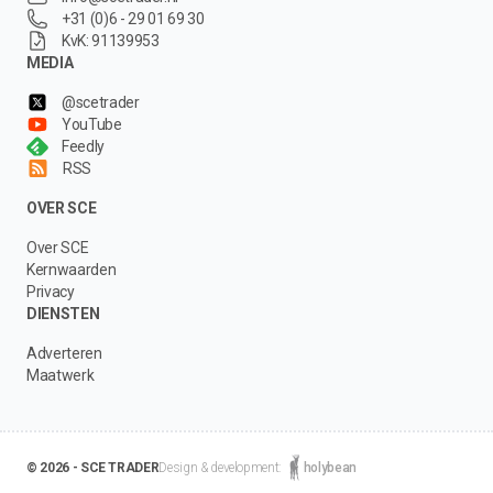
+31 (0)6 - 29 01 69 30
KvK: 91139953
MEDIA
@scetrader
YouTube
Feedly
RSS
OVER SCE
Over SCE
Kernwaarden
Privacy
DIENSTEN
Adverteren
Maatwerk
© 2026 - SCE TRADER
Design & development:
holybean