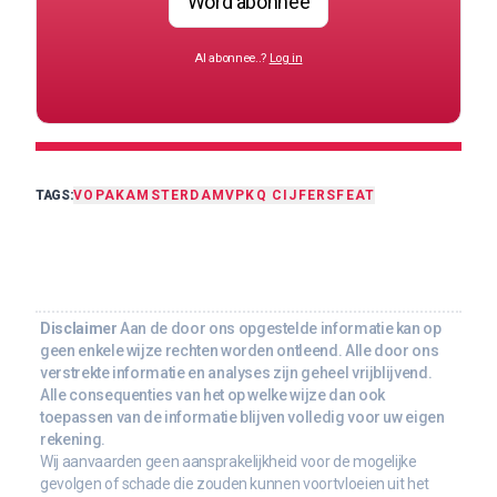
Word abonnee
Al abonnee..?
Log in
TAGS:
VOPAK
AMSTERDAM
VPK
Q CIJFERS
FEAT
Disclaimer
Aan de door ons opgestelde informatie kan op
geen enkele wijze rechten worden ontleend. Alle door ons
verstrekte informatie en analyses zijn geheel vrijblijvend.
Alle consequenties van het op welke wijze dan ook
toepassen van de informatie blijven volledig voor uw eigen
rekening.
Wij aanvaarden geen aansprakelijkheid voor de mogelijke
gevolgen of schade die zouden kunnen voortvloeien uit het