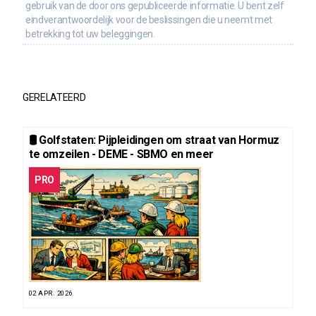
gebruik van de door ons gepubliceerde informatie. U bent zelf
eindverantwoordelijk voor de beslissingen die u neemt met
betrekking tot uw beleggingen.
GERELATEERD
🛢️ Golfstaten: Pijpleidingen om straat van Hormuz
te omzeilen - DEME - SBMO en meer
PRO
02 APR. 2026