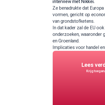
interview met Nikkei.
Ze benadrukte dat Europa e
vormen, gericht op economi
van grondstofketens.
In dat kader zal de EU oo
onderzoeken, waaronder ge
en Groenland.
Implicaties voor handel e
Lees ver
Krijg toegang