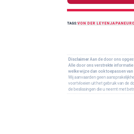
TAGS:
VON DER LEYEN
JAPAN
EUR
Disclaimer
Aan de door ons opgeste
Alle door ons verstrekte informatie 
welke wijze dan ook toepassen van d
Wij aanvaarden geen aansprakelijkhe
voortvloeien uit het gebruik van de d
de beslissingen die u neemt met bet