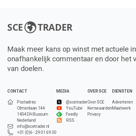
SCE
TRADER
Maak meer kans op winst met actuele in
onafhankelijk commentaar en door het 
van doelen.
CONTACT
MEDIA
OVER SCE
DIENSTEN
Postadres:
@scetrader
Over SCE
Adverteren
Olmenlaan 144
YouTube
Kernwaarden
Maatwerk
1404 DH Bussum
Feedly
Privacy
Nederland
RSS
info@scetrader.nl
+31 (0)6 - 29 01 69 30