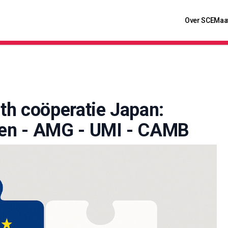
Over SCE
Maa
rth coöperatie Japan:
len - AMG - UMI - CAMB