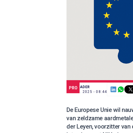
SCE TRADER
PRO
23 JUL. 2025 - 08:44
De Europese Unie wil na
van zeldzame aardmetalen
der Leyen, voorzitter van