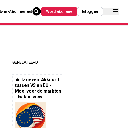
twerk
Abonnement
Word abonnee
Inloggen
GERELATEERD
🔥 Tarieven: Akkoord
tussen VS en EU -
Mooi voor de markten
- Instant view