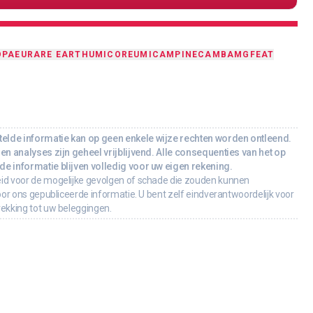
OPA
EU
RARE EARTH
UMICORE
UMI
CAMPINE
CAMB
AMG
FEAT
lde informatie kan op geen enkele wijze rechten worden ontleend.
en analyses zijn geheel vrijblijvend. Alle consequenties van het op
e informatie blijven volledig voor uw eigen rekening.
id voor de mogelijke gevolgen of schade die zouden kunnen
oor ons gepubliceerde informatie. U bent zelf eindverantwoordelijk voor
rekking tot uw beleggingen.