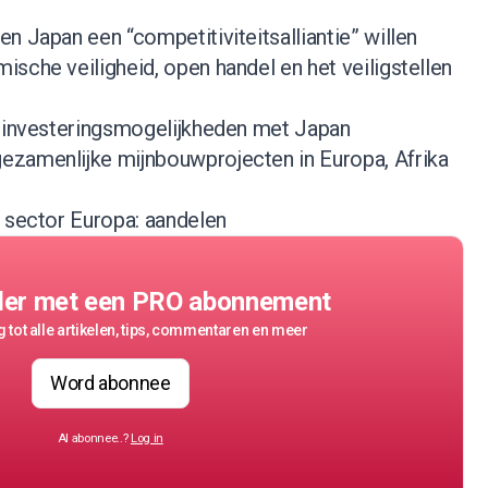
n Japan een “competitiviteitsalliantie” willen
sche veiligheid, open handel en het veiligstellen
k investeringsmogelijkheden met Japan
zamenlijke mijnbouwprojecten in Europa, Afrika
n sector Europa: aandelen
der met een PRO abonnement
 tot alle artikelen, tips, commentaren en meer
Word abonnee
Al abonnee..?
Log in