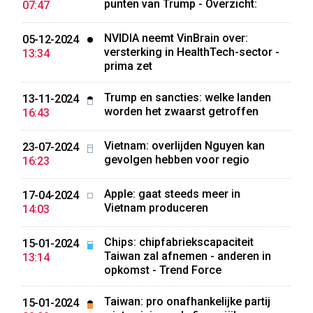
punten van Trump - Overzicht:
07:47
NVIDIA neemt VinBrain over:
05-12-2024
versterking in HealthTech-sector -
13:34
prima zet
Trump en sancties: welke landen
13-11-2024
worden het zwaarst getroffen
16:43
Vietnam: overlijden Nguyen kan
23-07-2024
gevolgen hebben voor regio
16:23
Apple: gaat steeds meer in
17-04-2024
Vietnam produceren
14:03
Chips: chipfabriekscapaciteit
15-01-2024
Taiwan zal afnemen - anderen in
13:14
opkomst - Trend Force
Taiwan: pro onafhankelijke partij
15-01-2024