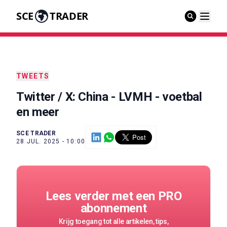
SCE
TRADER
TWEETS
Twitter / X: China - LVMH - voetbal
en meer
SCE TRADER
28 JUL. 2025 - 10:00
Lees verder met een PRO
abonnement
Krijg toegang tot alle artikelen, tips,