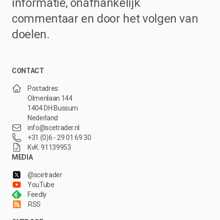
informatie, onafhankelijk
commentaar en door het volgen van
doelen.
CONTACT
Postadres:
Olmenlaan 144
1404 DH Bussum
Nederland
info@scetrader.nl
+31 (0)6 - 29 01 69 30
KvK: 91139953
MEDIA
@scetrader
YouTube
Feedly
RSS