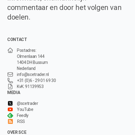
commentaar en door het volgen van
doelen.
CONTACT
Postadres:
Olmenlaan 144
1404 DH Bussum
Nederland
info@scetrader.nl
+31 (0)6 - 29 01 69 30
KvK: 91139953
MEDIA
@scetrader
YouTube
Feedly
RSS
OVER SCE