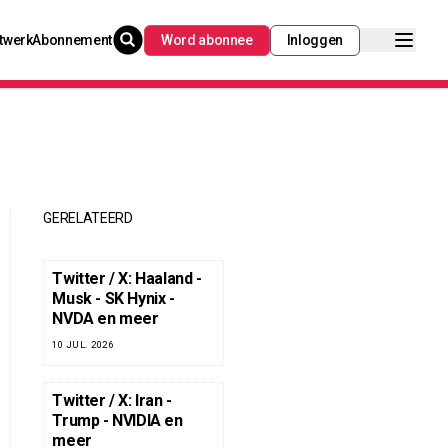
twerk
Abonnement
Word abonnee
Inloggen
GERELATEERD
Twitter / X: Haaland -
Musk - SK Hynix -
NVDA en meer
10 JUL. 2026
Twitter / X: Iran -
Trump - NVIDIA en
meer