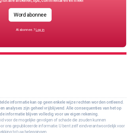
 tot alle artikelen, tips, commentaren en meer
Word abonnee
Al abonnee..?
Log in
lde informatie kan op geen enkele wijze rechten worden ontleend.
en analyses zijn geheel vrijblijvend. Alle consequenties van het op
e informatie blijven volledig voor uw eigen rekening.
id voor de mogelijke gevolgen of schade die zouden kunnen
oor ons gepubliceerde informatie. U bent zelf eindverantwoordelijk voor
rekking tot uw beleggingen.