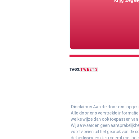
Krijg toegang
TAGS:
TWEETS
Disclaimer
Aan de door ons opgeste
Alle door ons verstrekte informatie 
welke wijze dan ook toepassen van d
Wij aanvaarden geen aansprakelijkhe
voortvloeien uit het gebruik van de d
de beslissingen die u neemt met bet