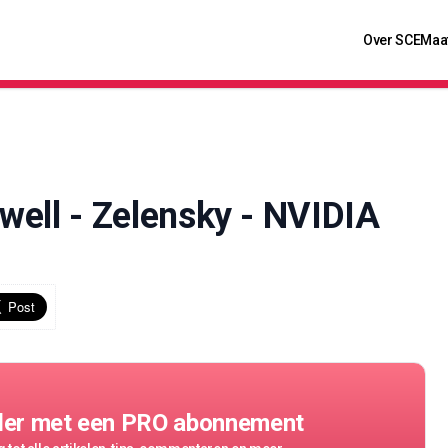
Over SCE
Maa
owell - Zelensky - NVIDIA
der met een PRO abonnement