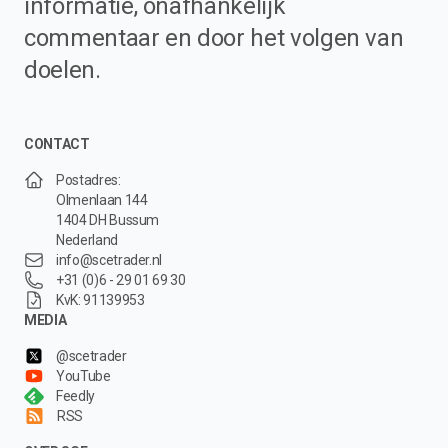
informatie, onafhankelijk
commentaar en door het volgen van
doelen.
CONTACT
Postadres:
Olmenlaan 144
1404 DH Bussum
Nederland
info@scetrader.nl
+31 (0)6 - 29 01 69 30
KvK: 91139953
MEDIA
@scetrader
YouTube
Feedly
RSS