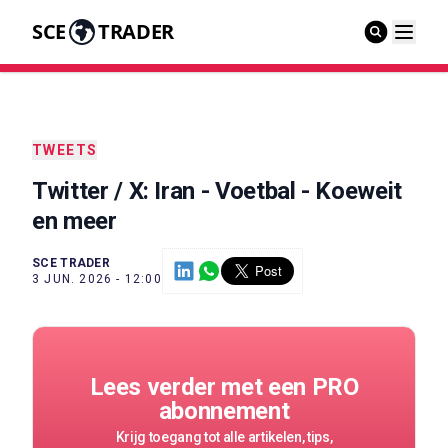
SCE
TRADER
TWEETS
Twitter / X: Iran - Voetbal - Koeweit
en meer
SCE TRADER
3 JUN. 2026 - 12:00
Lees verder met een PRO
abonnement
Krijg toegang tot alle artikelen, tips,