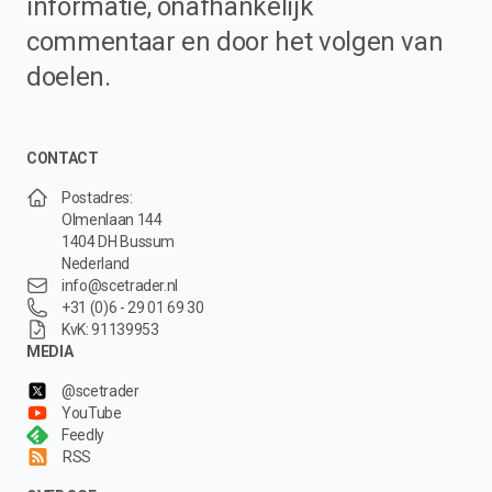
informatie, onafhankelijk
commentaar en door het volgen van
doelen.
CONTACT
Postadres:
Olmenlaan 144
1404 DH Bussum
Nederland
info@scetrader.nl
+31 (0)6 - 29 01 69 30
KvK: 91139953
MEDIA
@scetrader
YouTube
Feedly
RSS