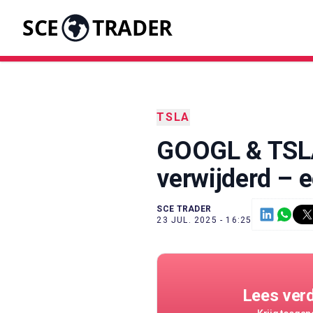
SCE
TRADER
TSLA
GOOGL & TSLA
verwijderd – e
SCE TRADER
23 JUL. 2025 - 16:25
Lees ver