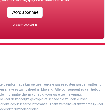
 tot alle artikelen, tips, commentaren en meer
Word abonnee
Al abonnee..?
Log in
lde informatie kan op geen enkele wijze rechten worden ontleend.
en analyses zijn geheel vrijblijvend. Alle consequenties van het op
e informatie blijven volledig voor uw eigen rekening.
id voor de mogelijke gevolgen of schade die zouden kunnen
oor ons gepubliceerde informatie. U bent zelf eindverantwoordelijk voor
rekking tot uw beleggingen.