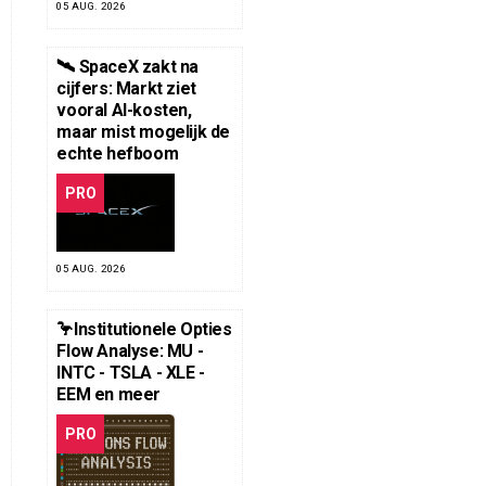
05 AUG. 2026
🛰️ SpaceX zakt na
cijfers: Markt ziet
vooral AI-kosten,
maar mist mogelijk de
echte hefboom
PRO
05 AUG. 2026
🦩Institutionele Opties
Flow Analyse: MU -
INTC - TSLA - XLE -
EEM en meer
PRO