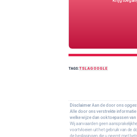
Krijg toegang
TAGS:
TSLA
GOOGLE
Disclaimer
Aan de door ons opgeste
Alle door ons verstrekte informatie 
welke wijze dan ook toepassen van d
Wij aanvaarden geen aansprakelijkhe
voortvloeien uit het gebruik van de d
de beslissingen die u neemt met bet