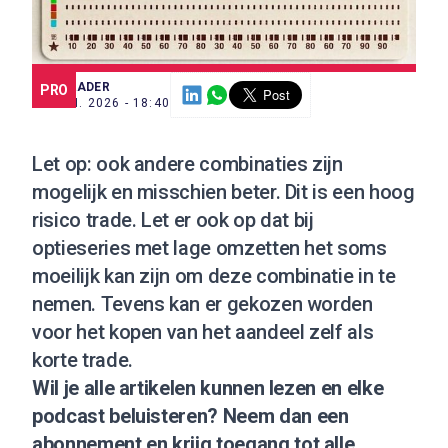
SCE TRADER
PRO
30 JUN. 2026 - 18:40
Let op: ook andere combinaties zijn
mogelijk en misschien beter. Dit is een hoog
risico trade. Let er ook op dat bij
optieseries met lage omzetten het soms
moeilijk kan zijn om deze combinatie in te
nemen. Tevens kan er gekozen worden
voor het kopen van het aandeel zelf als
korte trade.
Wil je alle artikelen kunnen lezen en elke
podcast beluisteren?
Neem dan een
abonnement
en krijg toegang tot alle