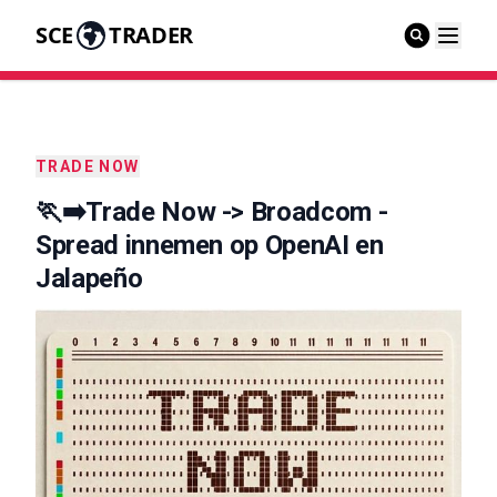
SCE
TRADER
TRADE NOW
🏃‍➡️Trade Now -> Broadcom -
Spread innemen op OpenAI en
Jalapeño