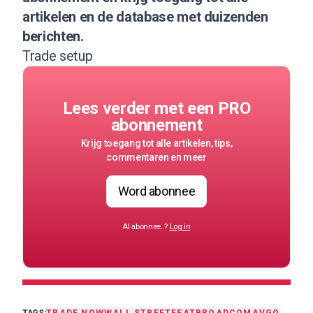
artikelen en de database met duizenden
berichten.
Trade setup
Lees verder met een PRO
abonnement
Krijg toegang tot alle artikelen, tips,
commentaren en meer
Word abonnee
Al abonnee..?
Log in
TAGS:
TRADE NOW
WALL STREET
FEAT
BROADCOM
AVGO