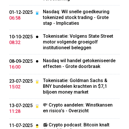
Nasdaq: Wil snelle goedkeuring
01-12-2025
tokenized stock trading - Grote
06:58
stap - Implicaties
Tokenisatie: Volgens State Street
10-10-2025
motor volgende groeigolf
08:32
institutioneel beleggen
Nasdaq wil handel getokeniseerde
08-09-2025
effecten - Grote doorbraak
16:00
Tokenisatie: Goldman Sachs &
23-07-2025
BNY bundelen krachten in $7,1
15:02
biljoen money market
💸 Crypto aandelen: Winstkansen
13-07-2025
en risico’s - Overzicht
11:28
📻 Crypto podcast: Bitcoin knalt
11-07-2025