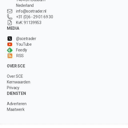
Nederland
info@scetrader.nl
+31 (0)6 - 29 01 69 30
KvK: 91139953
MEDIA
@scetrader
YouTube
Feedly
RSS
OVER SCE
Over SCE
Kernwaarden
Privacy
DIENSTEN
Adverteren
Maatwerk