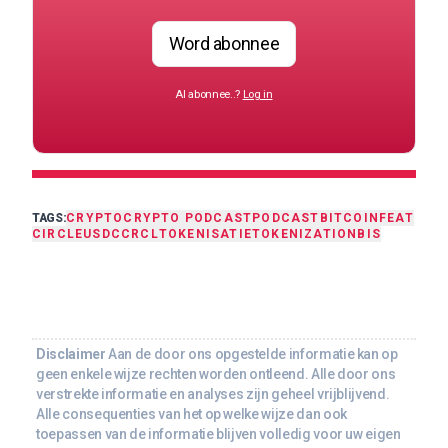
Word abonnee
Al abonnee..?
Log in
TAGS:
CRYPTO
CRYPTO PODCAST
PODCAST
BITCOIN
FEAT
CIRCLE
USDC
CRCL
TOKENISATIE
TOKENIZATION
BIS
Disclaimer
Aan de door ons opgestelde informatie kan op
geen enkele wijze rechten worden ontleend. Alle door ons
verstrekte informatie en analyses zijn geheel vrijblijvend.
Alle consequenties van het op welke wijze dan ook
toepassen van de informatie blijven volledig voor uw eigen