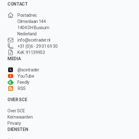
CONTACT
Postadres:
Olmenlaan 144
1404 DH Bussum
Nederland
info@scetrader.nl
+31 (0)6 - 29 01 69 30
KvK: 91139953
MEDIA
@scetrader
YouTube
Feedly
RSS
OVER SCE
Over SCE
Kernwaarden
Privacy
DIENSTEN