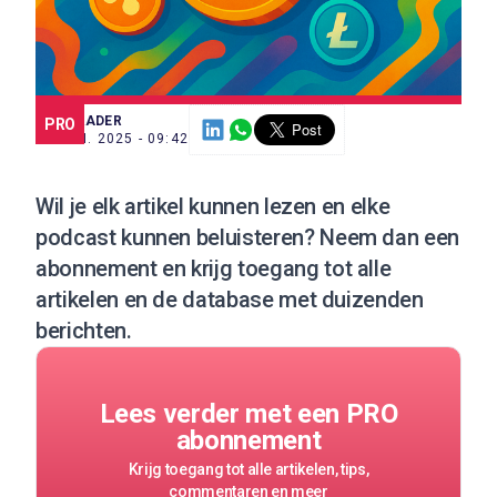
SCE TRADER
PRO
25 JUN. 2025 - 09:42
Wil je elk artikel kunnen lezen en elke
podcast kunnen beluisteren?
Neem dan een
abonnement
en krijg toegang tot alle
artikelen en de database met duizenden
berichten.
Lees verder met een PRO
abonnement
Krijg toegang tot alle artikelen, tips,
commentaren en meer