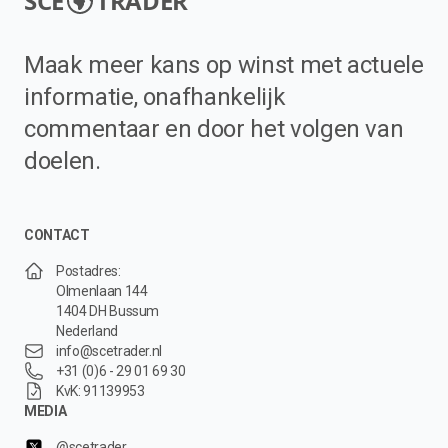
SCE
TRADER
Maak meer kans op winst met actuele
informatie, onafhankelijk
commentaar en door het volgen van
doelen.
CONTACT
Postadres:
Olmenlaan 144
1404 DH Bussum
Nederland
info@scetrader.nl
+31 (0)6 - 29 01 69 30
KvK: 91139953
MEDIA
@scetrader