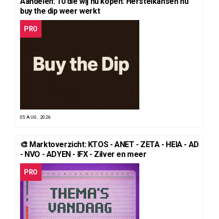
Aandelen: 10 die wij nu kopen: Herstelkansen nu
buy the dip weer werkt
PRO
05 AUG. 2026
🎨 Marktoverzicht: KTOS - ANET - ZETA - HEIA - AD
- NVO - ADYEN - IFX - Zilver en meer
PRO