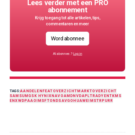
Lees verder met een PRO
abonnement
Krijg toegang tot alle artikelen, tips,
commentaren en meer
Word abonnee
Al abonnee..?
Log in
TAGS:
AANDELEN
FEAT
OVERZICHT
MARKTOVERZICHT
SAMSUMG
SK HYNIX
NAVO
AMD
NVDA
PLTR
ADYEN
TKMS
ENX
WDP
AAOI
MSFT
ONDS
AVGO
HUAWEI
MSTR
PURR