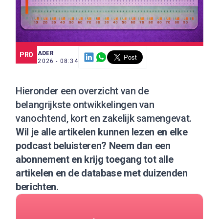
SCE TRADER
PRO
7 JUL. 2026 - 08:34
Hieronder een overzicht van de
belangrijkste ontwikkelingen van
vanochtend, kort en zakelijk samengevat.
Wil je alle artikelen kunnen lezen en elke
podcast beluisteren?
Neem dan een
abonnement
en krijg toegang tot alle
artikelen en de database met duizenden
berichten.