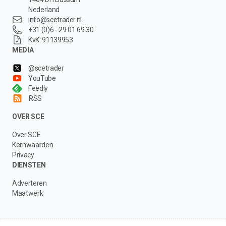
Nederland
info@scetrader.nl
+31 (0)6 - 29 01 69 30
KvK: 91139953
MEDIA
@scetrader
YouTube
Feedly
RSS
OVER SCE
Over SCE
Kernwaarden
Privacy
DIENSTEN
Adverteren
Maatwerk