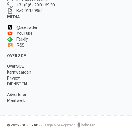
+31 (0)6 - 29 01 69 30
KvK: 91139953
MEDIA
@scetrader
YouTube
Feedly
RSS
OVER SCE
Over SCE
Kernwaarden
Privacy
DIENSTEN
Adverteren
Maatwerk
© 2026 - SCE TRADER
Design & development:
holybean